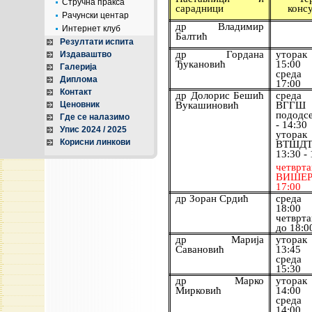
Стручна пракса
сарадници
консу
Рачунски центар
др Владимир
Интернет клуб
Балтић
Резултати испита
др Гордана
уторак
Издаваштво
Ђукановић
15:00
Галерија
среда
Диплома
17:00
Контакт
др Долорис Бешић
среда
Ценовник
Вукашиновић
ВГГШ 
пододс
Где се налазимо
- 14:3
Упис 2024 / 2025
утора
Корисни линкови
ВТШ
13:30 -
четврт
ВИШЕР)
17:00
др Зоран Срдић
среда 
18:00
четврт
до 18:0
др Марија
уторак
Савановић
13:45
среда 
15:30
др Марко
уторак
Мирковић
14:00
среда
14:00