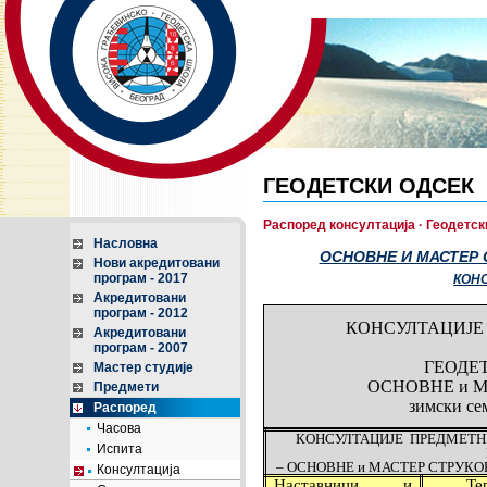
ГЕОДЕТСКИ ОДСЕК
Распоред консултација · Геодетс
Насловна
ОСНОВНЕ И МАСТЕР 
Нови акредитовани
програм - 2017
КОНС
Акредитовани
програм - 2012
КОНСУЛТАЦИЈЕ
Акредитовани
програм - 2007
ГЕОДЕ
Мастер студије
ОСНОВНЕ и М
Предмети
зимски сем
Распоред
Часова
КОНСУЛТАЦИЈЕ ПРЕДМЕТНИ
Испита
– ОСНОВНЕ и МАСТЕР СТРУКОВНЕ
Консултација
Наставници и
Те