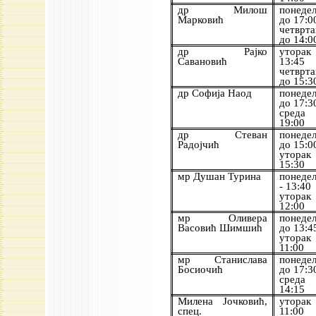
др Милош
понеде
Марковић
до 17:0
четврт
до 14:0
др Рајко
уторак
Савановић
13:45
четврт
до 15:3
др Софија Наод
понеде
до 17:3
среда 
19:00
др Стеван
понеде
Радојчић
до 15:0
уторак
15:30
мр Душан Турина
понеде
- 13:4
уторак
12:00
мр Оливера
понеде
Васовић Шимшић
до 13:4
уторак
11:00
мр Станислава
понеде
Босиочић
до 17:3
среда 
14:15
Милена Јочковић,
уторак
спец.
11:00