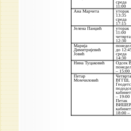
среда 
11:00
Ана Марчета
уторак
13:35
среда 
17:15
Јелена Панџић
уторак
11:00
четврта
12:30
Марија
понеде
Димитријевић
до 12:4
Јовић
среда 
14:30
Нина Туцаковић
Одсек
понеде
– 15:00
Петар
Четврт
Момчиловић
ВГГШ,
Геодет
пододсе
кабинет
– 19:00
Петак
ВИШЕР, 
кабин
18:00 –