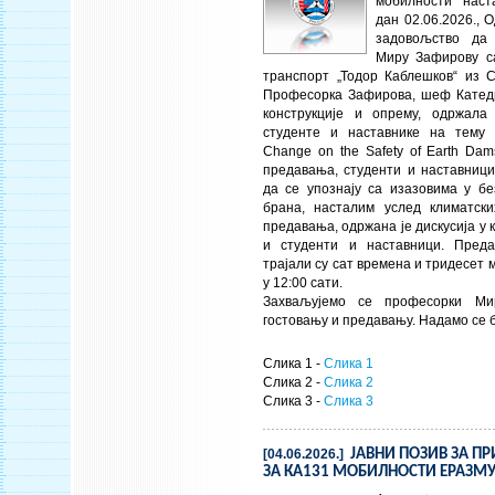
мобилности наст
дан 02.06.2026., 
задовољство да
Миру Зафирову с
транспорт „Тодор Каблешков“ из С
Професорка Зафирова, шеф Катед
конструкције и опрему, одржала
студенте и наставнике на тему
Change on the Safety of Earth Dams
предавања, студенти и наставници
да се упознају са изазовима у бе
брана, насталим услед климатск
предавања, одржана је дискусија у к
и студенти и наставници. Преда
трајали су сат времена и тридесет 
у 12:00 сати.
Захваљујемо се професорки Ми
гостовању и предавању. Надамо се 
Слика 1 -
Слика 1
Слика 2 -
Слика 2
Слика 3 -
Слика 3
[04.06.2026.]
ЈАВНИ ПОЗИВ ЗА ПР
ЗА КА131 МОБИЛНОСТИ ЕРАЗМ