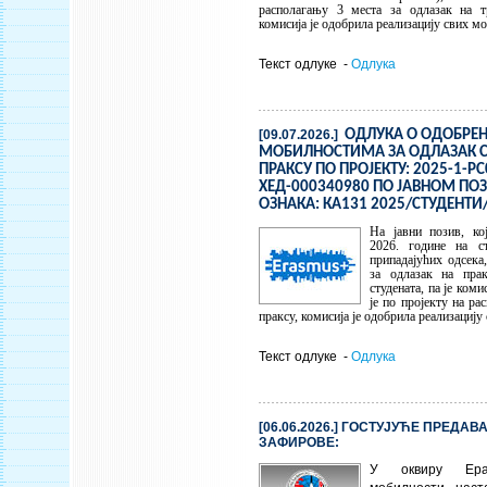
располагању 3 места за одлазак на тр
комисија је одобрила реализацију свих мо
Текст одлуке -
Одлука
[09.07.2026.]
ОДЛУКА О ОДОБРЕ
МОБИЛНОСТИМА ЗА ОДЛАЗАК С
ПРАКСУ ПО ПРОЈЕКТУ: 2025-1-РС
ХЕД-000340980 ПО ЈАВНОМ ПОЗ
ОЗНАКА: КА131 2025/СТУДЕНТИ
На јавни позив, ко
2026. године на 
припадајућих одсека,
за одлазак на пра
студената, па је коми
је по пројекту на ра
праксу, комисија је одобрила реализацију
Текст одлуке -
Одлука
[06.06.2026.] ГОСТУЈУЋЕ ПРЕДА
ЗАФИРОВЕ:
У оквиру Ера