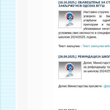
[16.10.2025.] ОБАВЕШТЕЊЕ ЗА С
ЗАКЉУЧКУ НСВ ОДСЕКА ВГГШ
Наставно-стручно
усвојило је За
утврђени одре
препоруке и п
ублажавање негат
условима свих околности и специфи
школске 2024/2025. године.
Текст закључка: -
Текст закључка већ
[26.09.2025.] РЕФУНДАЦИЈА ШК
Допис Министарст
за рефундацију т
за школску 2024/2
Допис Министарства просвете -
Доп