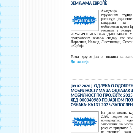
ЗЕМЉАМА ЕВРОПЕ
Академија техн
струковних студи
расписује јединств
кандидата за Е
мобилности према Е
земљама у оквиру р
2025-1-РС01-КА131-ХЕД-000340980. У 
програмских земаља спадају све зем
Норвешка, Исланд, Лихтенштајн, Северн
и Србија.
Текст другог јавног позива за за
Детаљније
[09.07.2026.]
ОДЛУКА О ОДОБРЕ
МОБИЛНОСТИМА ЗА ОДЛАЗАК З
МОБИЛНОСТ ПО ПРОЈЕКТУ: 2025
ХЕД-000340980 ПО ЈАВНОМ ПОЗ
ОЗНАКА: КА131 2025/ЗАПОСЛЕН
На јавни позив, ко
2026. године на 
припадајућих од
запослених на моби
року се пријавило 3 
на тренинг), како