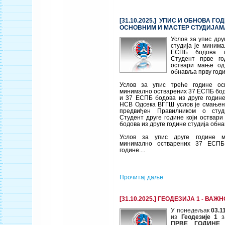
[31.10.2025.] УПИС И ОБНОВА ГО
ОСНОВНИМ И МАСТЕР СТУДИЈАМА 
Услов за упис дру
студија је миним
ЕСПБ бодова и
Студент прве го
оствари мање о
обнавља прву годи
Услов за упис треће године осн
минимално остварених 37 ЕСПБ бод
и 37 ЕСПБ бодова из друге године
НСВ Одсека ВГГШ услов је смањен 
предвиђен Правилником о студи
Студент друге године који оствар
бодова из друге године студија обна
Услов за упис друге године м
минимално остварених 37 ЕСПБ
године....
Прочитај даље
[31.10.2025.] ГЕОДЕЗИЈА 1 - ВА
У понедељак
03.1
из
Геодезије 1
з
ПРВЕ ГОДИНЕ
о