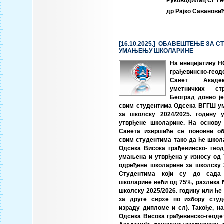
Руководилац СГ Ге
др Рајко Савановић
[16.10.2025.] ОБАВЕШТЕЊЕ ЗА С
УМАЊЕЊУ ШКОЛАРИНЕ
На иницијативу 
грађевинско-г
Савет Академ
уметничких ст
Београд донео ј
свим студентима Одсека ВГГШ у
за школску 2024/2025. годину
утврђене школарине. На основу
Савета извршиће се поновни о
свим студентима тако да ће школ
Одсека Висока грађевинско- гео
умањена и утврђена у износу од
одређене школарине за школску 2
Студентима који су до сада
школарине већи од 75%, разлика ћ
школску 2025/2026. годину или ће
за друге сврхе по избору студ
израду дипломе и сл). Такође, н
Одсека Висока грађевинско-геоде