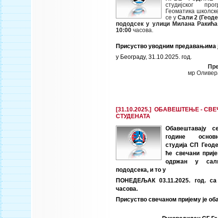
студијског про
Геоматика школск
се у
Сали 2 (Геод
пододсек у улици Милана Ракића
10:00
часова.
Присуство уводним предавањима ј
у Београду, 31.10.2025. год.
Пре
мр Оливер
[31.10.2025.] ОБАВЕШТЕЊЕ - СВ
СТУДЕНАТА
Обавештавају с
године основ
студија СП Геоде
ће свечани приј
одржан у сал
пододсека, и то у
ПОНЕДЕЉАК 03.11.2025. год. са
часова.
Присуство свечаном пријему је об