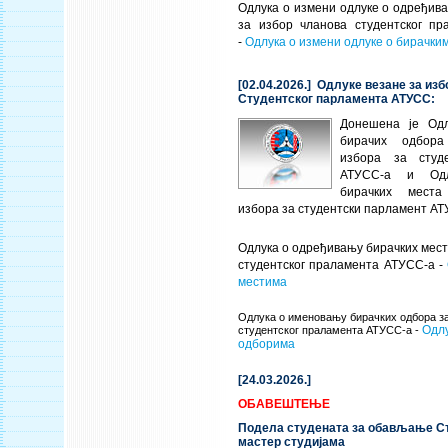
Одлука о измени одлуке о одређив
за избор чланова студентског п
-
Одлука о измени одлуке о бирачки
[02.04.2026.] Одлуке везане за из
Студентског парламента АТУСС:
Донешена је Од
бирачих одбор
избора за студ
АТУСС-а и Од
бирачких мест
избора за студентски парламент АТ
Одлука о одређивању бирачких мест
студентског праламента АТУСС-а -
местима
Одлука о именовању бирачких одбора за
Одлу
студентског праламента АТУСС-а -
одборима
[24.03.2026.]
ОБАВЕШТЕЊЕ
Подела студената за обављање Ст
мастер студијама