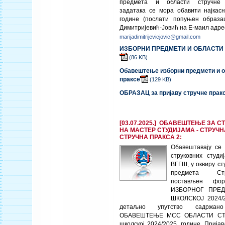
предмета и области стручне п
задатака се мора обавити најкасн
године (послати попуњен образа
Димитријевић-Јовић на Е-маил адре
marijadimitrijevicjovic@gmail.com
ИЗБОРНИ ПРЕДМЕТИ И ОБЛАСТИ 
(86
KB
)
Обавештење изборни предмети и о
праксе
(129
KB
)
ОБРАЗАЦ за пријаву стручне прак
[03.07.2025.] ОБАВЕШТЕЊЕ ЗА С
НА МАСТЕР СТУДИЈАМА - СТРУЧН
СТРУЧНА ПРАКСА 2:
Обавештавају се
струковних студи
ВГГШ, у оквиру ст
предмета Ст
постављен фо
ИЗБОРНОГ ПРЕД
ШКОЛСКОЈ 2024/
детаљно упутство садржан
ОБАВЕШТЕЊЕ МСС ОБЛАСТИ СТ
школској 2024/2025. године. Приј