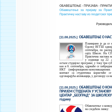
ОБАВЕШТЕЊЕ - ПРИЈАВА - ПРАК
Обавештење за пријаву за Практ
Практичну наставу из геодетског пр
Руководил
[11.08.2025.]
ОБАВЕШТЕЊЕ О НАС
Планирано је да се 
Одсеку ВГГШ одвија 
септембра, по распо
сајту Школе. На СП
Практична настава н
у седмици од 22. д
остале студијске програме, у току три субо
као и 6. септембра, одржаће се хибридн
ИКТ (информационо-комуникационих 
контакт са студентима користиће 
одговарајућа апликација, у договору са н
[11.08.2025.]
ОБАВЕШТЕЊЕ О КОН
ПРИЈЕМ СТУДЕНАТА У УСТАНОВУ
ЦЕНТАР „БЕОГРАД" ЗА ШКОЛСКУ
годину
Обавештење о конку
на следећем линку: