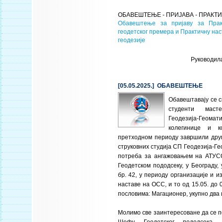
ОБАВЕШТЕЊЕ - ПРИЈАВА - ПРАК
Обавештење за пријаву за Прак
геодетског премера и Практичну на
геодезије
Руководил
[05.05.2025.] ОБАВЕШТЕЊЕ
Обавештавају се 
студенти мас
Геодезија-Геом
колегинице и к
претходном периоду завршили друг
струковних студија СП Геодезија-Ге
потреба за ангажовањем на АТУС
Геодетском пододсеку, у Београду,
бр. 42, у периоду организације и 
наставе на ОСС, и то од 15.05. до 08
пословима: Магационер, укупно два
Молимо све заинтересоване да се п