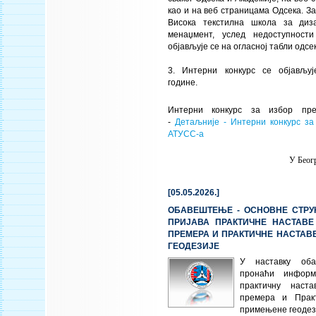
као и на веб страницама Одсека. За
Висока текстилна школа за диза
менаџмент, услед недоступности
објављује се на огласној табли одс
3. Интерни конкурс се објављуј
године.
Интерни конкурс за избор пре
-
Детаљније - Интерни конкурс за
АТУСС-а
У Беогр
[05.05.2026.]
ОБАВЕШТЕЊЕ - ОСНОВНЕ СТРУК
ПРИЈАВА ПРАКТИЧНЕ НАСТАВЕ
ПРЕМЕРА И ПРАКТИЧНЕ НАСТАВ
ГЕОДЕЗИЈЕ
У наставку об
пронаћи информ
практичну наста
премера и Прак
примењене геодез