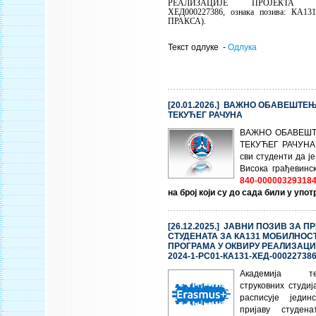
РЕАЛИЗАЦИЈЕ ПРОЈЕКТА 2024
ХЕД000227386, ознака позива: КА13
ПРАКСА).
Текст одлуке -
Одлука
[20.01.2026.] ВАЖНО ОБАВЕШТЕ
ТЕКУЋЕГ РАЧУНА
ВАЖНО ОБАВЕШ
ТЕКУЋЕГ РАЧУНА 
сви студенти да ј
Висока грађевинс
840-000003293184
на број који су до сада били у упот
[26.12.2025.] ЈАВНИ ПОЗИВ ЗА П
СТУДЕНАТА ЗА КА131 МОБИЛНОС
ПРОГРАМА У ОКВИРУ РЕАЛИЗАЦИ
2024-1-РС01-КА131-ХЕД-00022738
Академија техн
струковних студи
расписује једи
пријаву студен