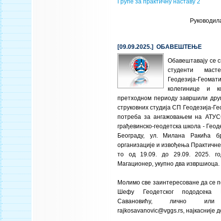
Групе за практичну наставу 2
Руководил
[09.09.2025.] ОБАВЕШТЕЊЕ
Обавештавају се 
студенти мас
Геодезија-Геом
колегинице и к
претходном периоду завршили друг
струковних студија СП Геодезија-Ге
потреба за ангажовањем на АТУС
грађевинско-геодетска школа - Геод
Београду, ул. Милана Ракића б
организације и извођења Практичне
то од 19.09. до 29.09. 2025. го
Магационер, укупно два извршиоца.
Молимо све заинтересоване да се п
Шефу Геодетског пододсека
Савановићу, лично ил
rajkosavanovic@vggs.rs
, најкасније д