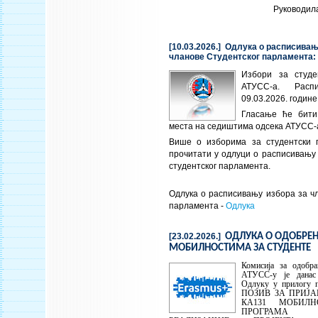
Руководил
[10.03.2026.] Одлука о расписивањ
чланове Студентског парламента:
Избори за студе
АТУСС-а. Рас
09.03.2026. године
Гласање ће бити
места на седиштима одсека АТУСС-
Више о изборима за студентски 
прочитати у одлуци о расписивању
студентског парламента.
Одлука о расписивању избора за ч
парламента -
Одлука
[23.02.2026.]
ОДЛУКА О ОДОБРЕ
МОБИЛНОСТИМА ЗА СТУДЕНТЕ
Комисија за одобр
АТУСС-у је данас
Одлуку у прилогу 
ПОЗИВ ЗА ПРИЈА
КА131 МОБИЛН
ПРОГРАМА