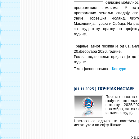
одлазне мобилнос
програмским земљама. У кате
програмских земаља спадају св
Уније, Норвешка, Исланд, Лихт
Македонија, Турска и Србија. На ра
за студентску праксу по пројек
године.
Трајање јавног позива је од 01.јан
20.фебруара 2026. године,
Рок за подношење пријава је до 
године.
Текст јавног позива -
Конкурс
[01.11.2025.]
ПОЧЕТАК НАСТАВЕ
Почетак наставе
грађевинско-ге
школску 2025/20
новембра, за све 
и године студија.
Настава се одвија по важећем р
истакнутом на сајту Школе.
УПР