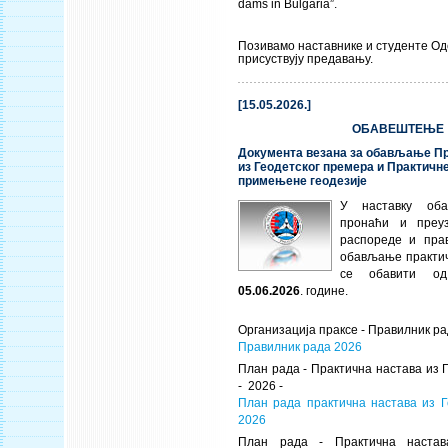
dams in Bulgaria”.
Позивамо наставнике и студенте О
присуствују предавању.
[15.05.2026.]
ОБАВЕШТЕЊЕ
Документа везана за обављање Пр
из Геодетског премера и Практичне
примењене геодезије
У наставку об
пронаћи и преу
распореде и пра
обављање практич
се обавити 
05.06.2026
. године.
Организација праксе - Правилник ра
Правилник рада 2026
План рада - Практична настава из 
- 2026 -
План рада практична настава из Г
2026
План рада - Практична наста