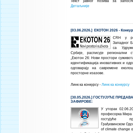
Текст јавног позива за запо
Детаљније
[03.06.2026.] ЕКОТОН 2026 - Конкур
CRH
у ре
Западног Б
са Удруж
Србије, расписује регионални с
„Екотон 26: Нови простори суживота
идентификација иновативних и одр
одговарају на савремене еколо
просторне изазове.
Линк ка конкурсу -
Линк ка конкурсу
[30.05.2026.] ГОСТУЈУЋЕ ПРЕДА
ЗАФИРОВЕ:
У уторак 02.06.2
професорка Мира
гостујуће 
Грађевинском Одс
of climate change o