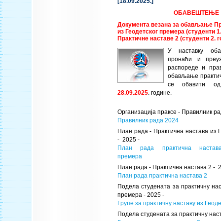
[18.09.2025.]
ОБАВЕШТЕЊЕ
Документа везана за обављање Пр
из Геодетског премера (студенти 1
Практичне наставе 2 (студенти 2. 
У наставку об
пронаћи и преу
распореде и пра
обављање практич
се обавити 
28.09.2025
. године.
Организација праксе - Правилник ра
Правилник рада 2024
План рада - Практична настава из 
- 2025 -
План рада практична настав
премера
План рада - Практична настава 2 - 
План рада практична настава 2
Подела студената за практичну нас
премера - 2025 -
Групе за практичну наставу из Геод
Подела студената за практичну наст