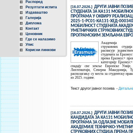
Распоред
[16.07.2026.]
ДРУГИ ЈАВНИ ПОЗИВ
Резултати испита
СТУДЕНАТА ЗА КА131 МОБИЛНО
Издаваштво
ПРОГРАМА У ОКВИРУ РЕАЛИЗАЦ
Галерија
2025-1-РС01-КА131-ХЕД-00034
Диплома
МОБИЛНОСТ СТУДЕНАТА АКАДЕМ
Контакт
УМЕТНИЧКИХ СТРУКОВНИХСТУД
Ценовник
ПРОГРАМСКИМ ЗЕМЉАМА ЕВРО
Где се налазимо
Академија техн
Упис
струковних студи
Корисни линкови
расписује јединств
студената за Еразму
према Еразмус+ про
категорију Еразмус
спадају све земље Европске Уније,
Лихтенштајн, Северна Македонија, Т
располагању су места за студентску пра
из 2025. године.
Текст другог јавног позива -
Детаљни
[16.07.2026.]
ДРУГИ ЈАВНИ ПОЗИВ
КАНДИДАТА ЗА КА131 МОБИЛН
ПРОГРАМА ЗА ОДЛАЗНЕ МОБИЛ
АКАДЕМИЈЕ ТЕХНИЧКО-УМЕТНИ
СТРУКОВНИХ СТУДИЈА ПРЕМА 