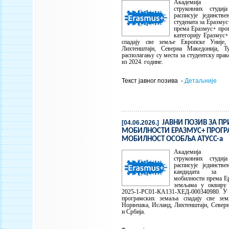
Академија техн
струковних студи
расписује јединств
студената за Еразму
према Еразмус+ про
категорију Еразмус
спадају све земље Европске Уније,
Лихтенштајн, Северна Македонија, Т
располагању су места за студентску пра
из 2024. године.
Текст јавног позива -
Детаљније
[04.06.2026.]
ЈАВНИ ПОЗИВ ЗА ПР
МОБИЛНОСТИ ЕРАЗМУС+ ПРОГР
МОБИЛНОСТ ОСОБЉА АТУСС-а
Академија техн
струковних студи
расписује јединств
кандидата за Е
мобилности према Е
земљама у оквиру р
2025-1-РС01-КА131-ХЕД-000340980. У 
програмских земаља спадају све зем
Норвешка, Исланд, Лихтенштајн, Северн
и Србија.