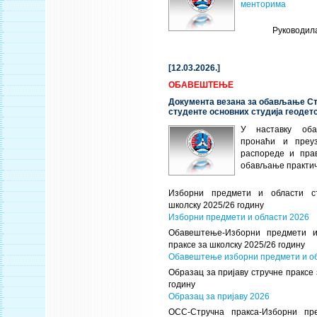
менторима
Руководил
[12.03.2026.]
ОБАВЕШТЕЊЕ
Документа везана за обављање Ст
студенте основних студија геодет
У наставку об
пронаћи и преу
распореде и пра
обављање практич
Изборни предмети и области с
школску 2025/26 годину
Изборни предмети и области 2026
Обавештење-Изборни предмети и
праксе за школску 2025/26 годину
Обавештење изборни предмети и о
Образац за пријаву стручне праксе 
годину
Образац за пријаву 2026
ОСС-Стручна пракса-Изборни пр