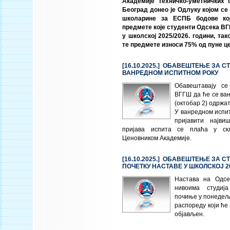
Академије техничко-уметничких 
Београд донео је Одлуку којом се
школарине за ЕСПБ бодове ко
предмете које студенти Одсека ВГ
у школској 2025/2026. години, та
те предмете износи 75% од пуне ц
[16.10.2025.] ОБАВЕШТЕЊЕ ЗА С
ВАНРЕДНОМ ИСПИТНОМ РОКУ
Обавештавају се
ВГГШ да ће се ва
(октобар 2) одржат
У ванредном испит
пријавити најв
пријава испита се плаћа у ск
Ценовником Академије.
[16.10.2025.] ОБАВЕШТЕЊЕ ЗА С
ПОЧЕТКУ НАСТАВЕ У ШКОЛСКОЈ 20
Настава на Одс
нивоима студиј
почиње у понедељ
распореду који ће
објављен.