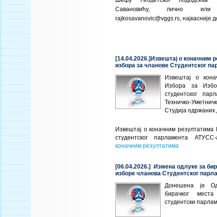
Шефу Геодетског пододсека
Савановићу, лично ил
rajkosavanovic@vggs.rs
, најкасније д
[14.04.2026.]Извештај о коначним 
избора за чланове Студентског п
Извештај о кона
Избора за Избо
студентског пар
Техничко-Уметн
Студија одржаних 
Извештај о коначним резултатима 
студентског парламента АТУС
коначним резултатима
[06.04.2026.] Измена одлуке за би
изборе чланова Студентског парл
Донешена је О
бирачког мест
студентски парла