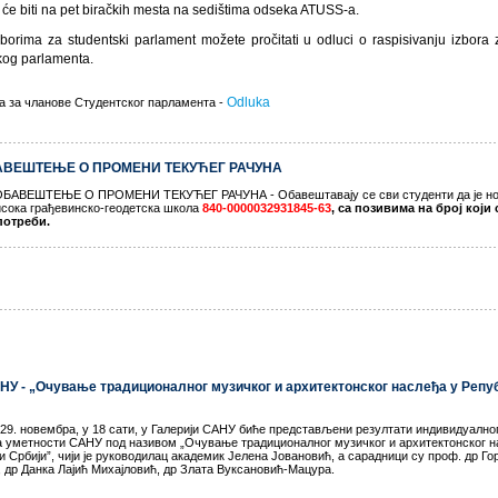
 će biti na pet biračkih mesta na sedištima odseka ATUSS-a.
zborima za studentski parlament možete pročitati u odluci o raspisivanju izbora
kog parlamenta.
Odluka
а за чланове Студентског парламента -
ОБАВЕШТЕЊЕ О ПРОМЕНИ ТЕКУЋЕГ РАЧУНА
АВЕШТЕЊЕ О ПРОМЕНИ ТЕКУЋЕГ РАЧУНА - Обавештавају се сви студенти да је но
исока грађевинско-геодетска школа
840-0000032931845-63
, са позивима на број који 
потрeби.
САНУ - „Очување традиционалног музичког и архитектонског наслеђа у Реп
 29. новембра, у 18 сати, у Галерији САНУ биће представљени резултати индивидуалног
уметности САНУ под називом „Очување традиционалног музичког и архитектонског н
 Србији”, чији је руководилац академик Јелена Јовановић, а сарадници су проф. др Го
 др Данка Лајић Михајловић, др Злата Вуксановић-Мацура.