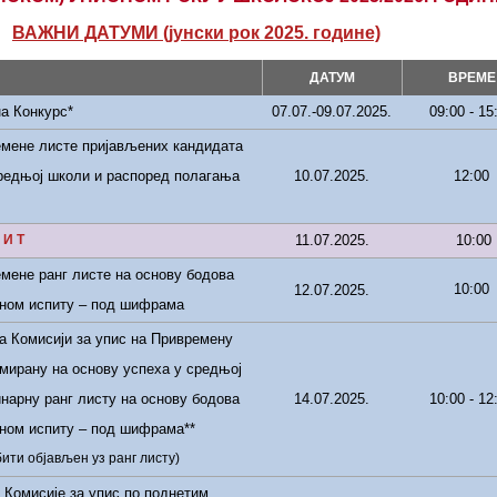
ВАЖНИ ДАТУМИ (јунски рок 2025. године)
ДАТУМ
ВРЕМЕ
а Конкурс
*
07.07.-09.07.2025.
09:00
- 1
5
еме
н
е
лист
е
пријављених кандидата
средњој школи и распоред полагања
10.07.2025.
12:00
 И Т
11.07.2025.
10:00
еме
н
е
ранг лист
е
на основу бодова
10:00
12.07.2025.
мном испиту – под шифрама
 Комисији за упис на Пр
ивреме
ну
мирану на основу успеха у средњој
нарну ранг листу на основу бодова
14.07.2025.
1
0
:00
- 1
2
мном испиту – под шифрама
**
бити објављен уз ранг листу)
Комисије за упис по поднетим