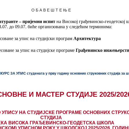
О Б А В Е Ш Т Е Њ Е
атуранте – пријемни испит
на Високој грађевинско-геодетској 
3.07. до 09.07. биће организована у следећим терминима:
есоване за упис на студијски програм
Архитектура
есоване за упис на студијске програме
Грађевинско инжењерст
ОНКУРС ЗА УПИС студената у прву годину
основних
струковних студија за 
НОВНЕ И МАСТЕР СТУДИЈЕ 2025/202
 УПИСУ НА СТУДИЈСКЕ ПРОГРАМЕ ОСНОВНИХ СТРУК
СТУДИЈА
КА ВИСОКА ГРАЂЕВИНСКО-ГЕОДЕТСКА ШКОЛА
НСКОМ) УПИСНОМ РОКУ У ШКОЛСКОЈ 2025/2026. ГОДИ