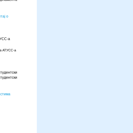
тај о
ТУСС-а
та АТУСС-а
тудентски
тудентски
естима