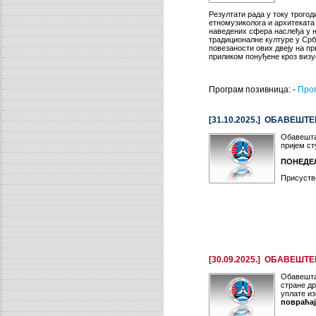
Резултати рада у току трого
етномузиколога и архитеката
наведених сфера наслеђа у н
традиционалне културе у Срби
повезаности ових двеју на п
приликом понуђене кроз визуе
Програм позивница: -
Про
[31.10.2025.] ОБАВЕШ
Обавештав
пријем ст
ПОНЕДЕЉА
Присуство
[30.09.2025.] ОБАВЕШ
Обавештав
стране д
уплате из
повраћај