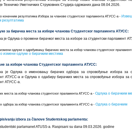
е Техничко-Уметничких Струковних Студија одржаних дана 08.04.2026.
Извеш
 о коначним резултатима Избора за чланове студентског парламента АТУСС-а -
м резултатима
луке за бирачка места за изборе чланова Студентског парламента АТУСС:
а је Одлука о промени бирачког места за изборе за студентски парламент А
 измени одлуке о одређивању бирачких места за избор чланова студентског праламен
 о измени одлуке о бирачким местима
занe за изборе чланова Студентског парламента АТУСС:
а је Одлука о именовању бирачих одбора за спровођење избора за с
нт АТУСС-а и Одлука о одабиру бирачких места за спровођење избора за с
нт АТУСС-а.
Одлука о бирачким м
их места за избор чланова студентског праламента АТУСС-а -
Одлука о бирачким
х одбора за избор чланова студентског праламента АТУСС-а -
spisivanju izbora za članove Studentskog parlamenta:
a studentski parlamanet ATUSS-a. Raspisani su dana 09.03.2026. godine