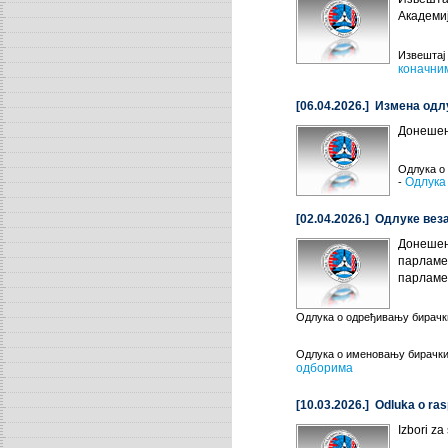
Академиј
Извештај
коначни
[06.04.2026.] Измена од
Донешен
Одлука о
Одлука
-
[02.04.2026.] Одлуке ве
Донешен
парламе
парламе
Одлука о одређивању бирачк
Одлука о именовању бирачки
одборима
[10.03.2026.] Odluka o ra
Izbori z