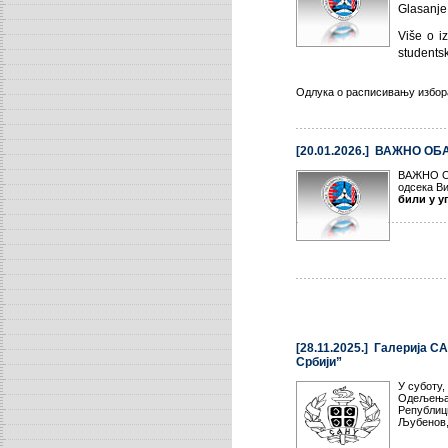
Glasanje
Više o i
students
Одлука о расписивању избор
[20.01.2026.] ВАЖНО 
ВАЖНО ОБ
одсека В
били у у
[28.11.2025.] Галеријa 
Србији”
У суботу,
Одељења 
Републици
Љубенов,