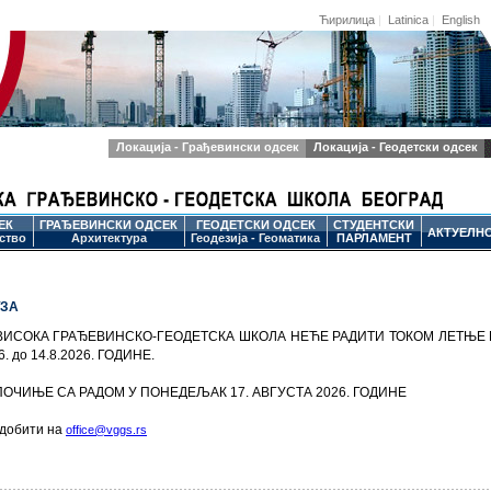
Ћирилица
|
Latinica
|
English
Локација - Грађевински одсек
Локација - Геодетски одсек
ЕК
ГРАЂЕВИНСКИ ОДСЕК
ГЕОДЕТСКИ ОДСЕК
СТУДЕНТСКИ
АКТУЕЛН
ство
Архитектура
Геодезија - Геоматика
ПАРЛАМЕНТ
УЗА
ВИСОКА ГРАЂЕВИНСКО-ГЕОДЕТСКА ШКОЛА НЕЋЕ РАДИТИ ТОКОМ ЛЕТЊЕ 
6. до 14.8.2026. ГОДИНЕ.
ПОЧИЊЕ СА РАДОМ У ПОНЕДЕЉАК 17. АВГУСТА 2026. ГОДИНЕ
 добити на
office@vggs.rs