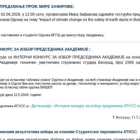
ЋЕ ПРЕДАВАЊЕ ПРОФ. МИРЕ ЗАФИРОВЕ:
 02.06.2026. у 12:00 сати, професорка Мира Зафирова одржаће гостујуће пр
нском Одсеку на тему
“Impact of climate change on the safety of earth dams in Bul
 наставнике и студенте Одсека ВГГШ да присуствују предавању.
 КОНКУРС ЗА ИЗБОР ПРЕДСЕДНИКА АКАДЕМИЈЕ :
исује се ИНТЕРНИ КОНКУРС ЗА ИЗБОР ПРЕДСЕДНИКА АКАДЕМИЈЕ на осно
Академије техничко- уметничких струковних студија Београд, број 1569 од
ује на огласним таблама сваког Одсека и Академије, на веб страници Академије као и 
мију и Одсек Висока текстилна школа за дизајн, технологију и менаџмент, услед недо
 на огласној табли одсека ВИШЕР.
је дана 11.5.2026. године.
Детаљније - Интерни конкурс за избор предсеника АТУСС-а
едсеника АТУСС-а -
У Београду, 11.5
 коначним резултатима избора за чланове Студентског парламента АТУСС:
ј о коначним резултатима Избора за Избор нових чланова студентског п