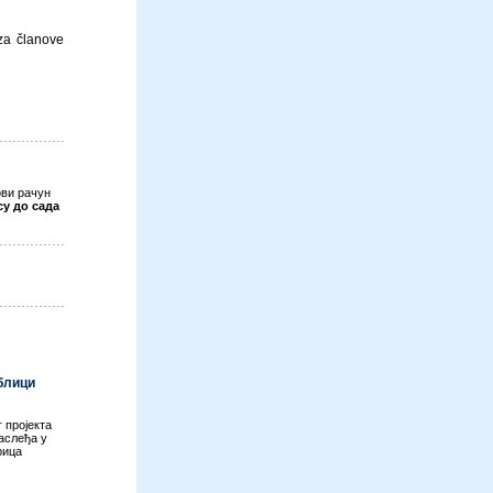
 za članove
ви рачун
су до сада
ублици
 пројекта
аслеђа у
рица