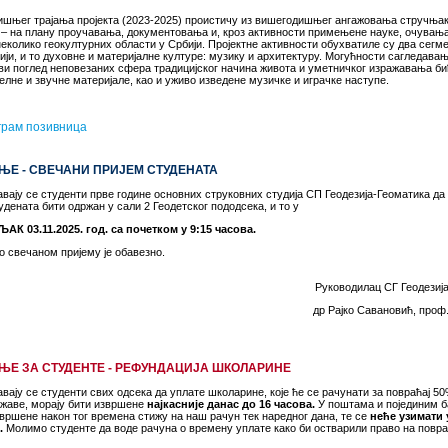
дишњег трајања пројекта (2023-2025) проистичу из вишегодишњег ангажовања стручњак
 – на плану проучавања, документовања и, кроз активности примењене науке, очувањ
еколико геокултурних области у Србији. Пројектне активности обухватиле су два сегм
ји, и то духовне и материјалне културе: музику и архитектуру. Могућности сагледава
рви поглед неповезаних сфера традицијског начина живота и уметничког изражавања б
лне и звучне материјале, као и уживо изведене музичке и играчке наступе.
грам позивница
ТЕЊЕ - СВЕЧАНИ ПРИЈЕМ СТУДЕНАТА
ају се студенти прве године основних струковних студија СП Геодезија-Геоматика да
удената бити одржан у сали 2 Геодетског пододсека, и то у
К 03.11.2025. год. са почетком у 9:15 часова.
 свечаном пријему је обавезно.
Руководилац СГ Геодезиј
др Рајко Савановић, проф.
ТЕЊЕ ЗА СТУДЕНТЕ - РЕФУНДАЦИЈА ШКОЛАРИНЕ
ају се студенти свих одсека да уплате школарине, које ће се рачунати за повраћај 5
ржаве, морају бити извршене
најкасније данас до 16 часова.
У поштама и појединим 
вршене након тог времена стижу на наш рачун тек наредног дана, те се
неће узимати 
.
Молимо студенте да воде рачуна о времену уплате како би остварили право на повра