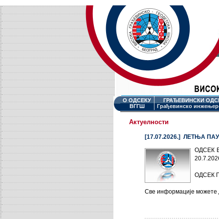
О ОДСЕКУ
ГРАЂЕВИНСКИ ОДС
ВГГШ
Грађевинско инжењер
Актуелности
[17.07.2026.] ЛЕТЊА ПА
ОДСЕК 
20.7.202
ОДСЕК 
Све информације можете