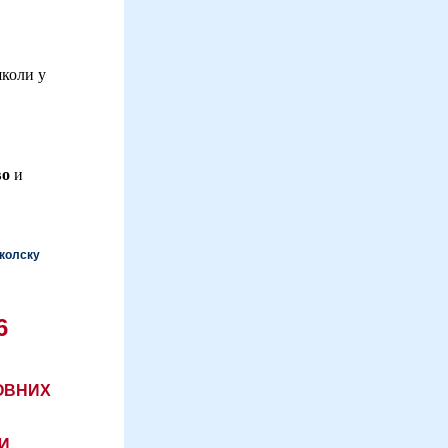
школи у
во
и
школску
6
ОВНИХ
НИ