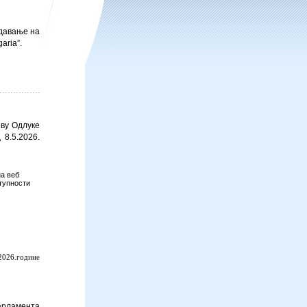
едавање на
garia”.
ву Одлуке
 8.5.2026.
на веб
ступности
.2026.године
арламента