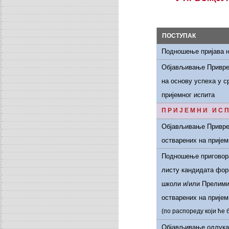
ПОСТУПАК
Подношење пријава н
Објављивање Пр
ивр
на основу успеха у 
пријемног испита
П Р И Ј Е М Н И И С П
Објављивање Пр
ивр
остварених на прије
Подношење приговора
листу кандидата фор
школи и/или Прелими
остварених на прије
(по распореду који ће 
Објављивање
одлука