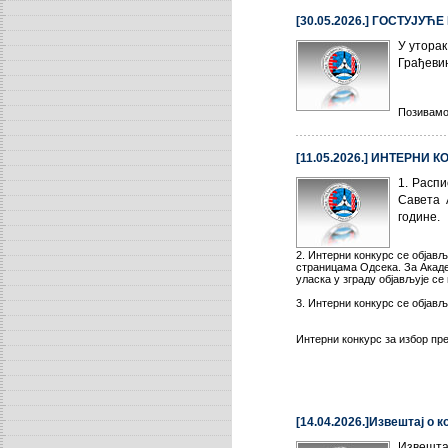
[30.05.2026.] ГОСТУЈУ
У уторак
Грађеви
Позивамо
[11.05.2026.] ИНТЕРНИ
1. Расп
Савета 
године.
2. Интерни конкурс се објављ
страницама Одсека. За Акаде
уласка у зграду објављује се
3. Интерни конкурс се објављу
Интерни конкурс за избор пр
[14.04.2026.]Извештај о
Извешта