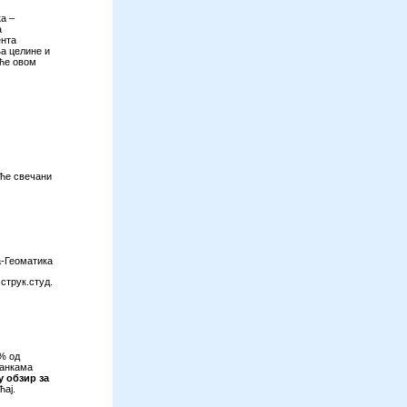
а –
а
ента
ња целине и
иће овом
 ће свечани
а-Геоматика
струк.студ.
0% од
банкама
у обзир за
ћај.