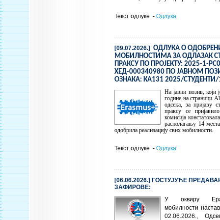
Текст одлуке -
Одлука
[09.07.2026.]
ОДЛУКА О ОДОБРЕ
МОБИЛНОСТИМА ЗА ОДЛАЗАК СТ
ПРАКСУ ПО ПРОЈЕКТУ: 2025-1-РС
ХЕД-000340980 ПО ЈАВНОМ ПОЗИ
ОЗНАКА: КА131 2025/СТУДЕНТИ/
На јавни позив, који 
године на страници А
одсека, за пријаву с
праксу се пријавило
комисија констатовала
располагању 14 места 
одобрила реализацију свих мобилности.
Текст одлуке -
Одлука
[06.06.2026.] ГОСТУЈУЋЕ ПРЕДАВ
ЗАФИРОВЕ:
У оквиру Ера
мобилности настав
02.06.2026., Од