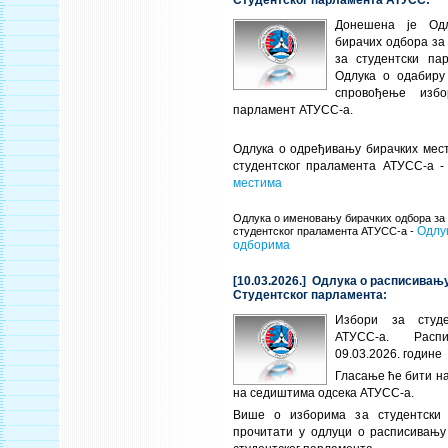
Студентског парламента АТУСС:
Донешена је Од
бирачих одбора за
за студентски па
Одлука о одабиру
спровођење избо
парламент АТУСС-а.
Одлука о одређивању бирачких мест
студентског праламента АТУСС-а 
местима
Одлука о именовању бирачких одбора за
Одлу
студентског праламента АТУСС-а -
одборима
[10.03.2026.] Одлука о расписивањ
Студентског парламента:
Избори за студе
АТУСС-а. Рас
09.03.2026. године
Гласање ће бити на
на седиштима одсека АТУСС-а.
Више о изборима за студентски
прочитати у одлуци о расписивању