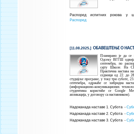
Распоред испитних рокова у шк
Распоред
[11.08.2025.]
ОБАВЕШТЕЊЕ О НАС
Планирано је да се 
Одсеку ВГГШ одвија 
септембра, по распо
сајту Школе. На СП
Практична настава на
седмици од 22. до 28
студијске програме, у току три суботе, 23.
септембра, одржаће се хибридна нас
(информационо-комуникационих технолог
студентима користиће се
Google Me
апликација, у договору са наставником).
Надоканада наставе 1. Субота -
Суб
Надоканада наставе 2. Субота -
Суб
Надоканада наставе 3. Субота -
Суб