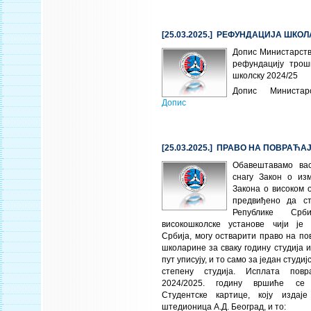
[25.03.2025.] РЕФУНДАЦИЈА ШКО
Допис Министарств
рефундацију трош
школску 2024/25
Допис Министар
Допис
[25.03.2025.] ПРАВО НА ПОВРАЋ
Обавештавамо ва
снагу Закон о из
Закона о високом о
предвиђено да с
Републике Срб
високошколске установе чији је 
Србија, могу остварити право на п
школарине за сваку годину студија 
пут уписују, и то само за један студи
степену студија. Исплата повр
2024/2025. годину вршиће се
Студентске картице, коју издај
штедионица А.Д. Београд, и то: