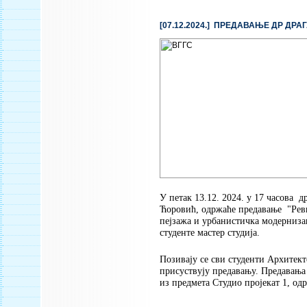
[07.12.2024.] ПРЕДАВАЊЕ ДР ДР
У петак 13.12. 2024. у 17
часова
др
Ћоровић,
одржаће предавање
"Рев
пејзажа и урбанистичка модерниза
студенте мастер студија.
Позивају се сви студенти Архитект
присуствују предавању.
Предавања
из предмета Студио пројекат 1, одр