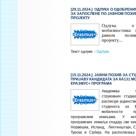
[29.11.2024.] ОДЛУКА О ОДОБРЕ
ЗА ЗАПОСЛЕНЕ ПО ЈАВНОМ ПОЗ
ПРОЈЕКТУ
Одлука о
мобилностима 
јавном пози
пројекту...
Текст одлуке -
Одлука
[15.11.2024.] ЈАВНИ ПОЗИВ ЗА СТ
ПРИЈАВУ КАНДИДАТА ЗА КА131 
ЕРАЗМУС+ ПРОГРАМА
Академија техн
струковних студи
расписује јединств
студената за Е
мобилности п
програмским земљама. У кате
програмских земаља спадају све зе
Норвешка, Исланд, Лихтенштајн, С
Турска и Србија. На располагању