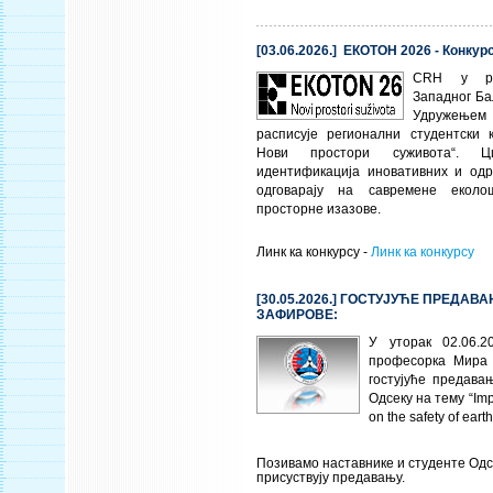
[03.06.2026.] ЕКОТОН 2026 - Конкур
CRH
у рег
Западног Ба
Удружењем 
расписује регионални студентски к
Нови простори суживота“. 
идентификација иновативних и од
одговарају на савремене еколо
просторне изазове.
Линк ка конкурсу -
Линк ка конкурсу
[30.05.2026.] ГОСТУЈУЋЕ ПРЕДАВ
ЗАФИРОВЕ:
У уторак 02.06.2
професорка Мира
гостујуће предава
Одсеку на тему
“Imp
on the safety of eart
Позивамо наставнике и студенте Од
присуствују предавању.