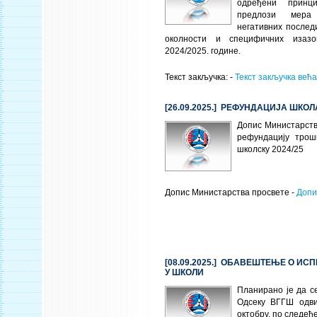
одређени принц
предлози мера
негативних послед
околности и специфичних изазо
2024/2025. године.
Текст закључка: -
Текст закључка већа
[26.09.2025.] РЕФУНДАЦИЈА ШКО
Допис Министарств
рефундацију трош
школску 2024/25
Допис Министарства просвете -
Допи
[08.09.2025.] ОБАВЕШТЕЊЕ О И
У ШКОЛИ
Планирано је да с
Одсеку ВГГШ одви
октобру, по следећ