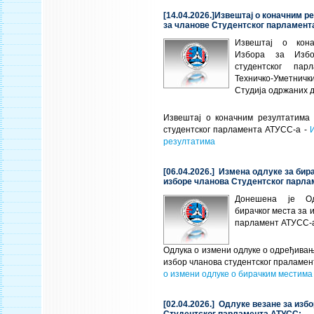
[14.04.2026.]Извештај о коначним р
за чланове Студентског парламент
Извештај о кона
Избора за Избо
студентског пар
Техничко-Уметн
Студија одржаних д
Извештај о коначним резултатима
студентског парламента АТУСС-а -
резултатима
[06.04.2026.] Измена одлуке за бир
изборе чланова Студентског парла
Донешена је О
бирачког места за 
парламент АТУСС-
Одлука о измени одлуке о одређивањ
избор чланова студентског праламе
о измени одлуке о бирачким местима
[02.04.2026.] Одлуке везане за изб