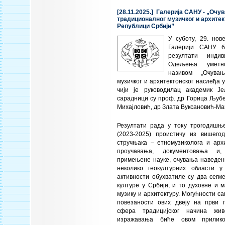
[28.11.2025.] Галерија САНУ - „Очу
традиционалног музичког и архитек
Републици Србији”
У суботу, 29. нов
Галерији САНУ б
резултати индив
Одељења умет
називом „Очувањ
музичког и архитектонског наслеђа 
чији је руководилац академик Је
сарадници су проф. др Горица Љубе
Михајловић, др Злата Вуксановић-Ма
Резултати рада у току трогодишње
(2023-2025) проистичу из вишего
стручњака – етномузиколога и арх
проучавања, документовања и,
примењене науке, очувања наведен
неколико геокултурних области у
активности обухватиле су два сегм
културе у Србији, и то духовне и м
музику и архитектуру. Могућности с
повезаности ових двеју на први 
сфера традицијског начина жив
изражавања биће овом прилик