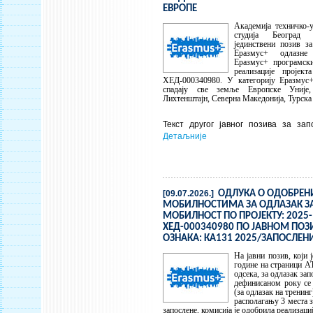
ЕВРОПЕ
Академија техничко-
студија Београд 
јединствени позив за
Еразмус+ одлазне
Еразмус+ програмск
реализације пројект
ХЕД-000340980. У категорију Еразмус
спадају све земље Европске Уније,
Лихтенштајн, Северна Македонија, Турска 
Текст другог јавног позива за з
Детаљније
[09.07.2026.]
ОДЛУКА О ОДОБРЕ
МОБИЛНОСТИМА ЗА ОДЛАЗАК З
МОБИЛНОСТ ПО ПРОЈЕКТУ: 2025-
ХЕД-000340980 ПО ЈАВНОМ ПОЗИ
ОЗНАКА: КА131 2025/ЗАПОСЛЕН
На јавни позив, који 
године на страници А
одсека, за одлазак за
дефинисаном року се 
(за одлазак на тренинг)
располагању 3 места з
запослене, комисија је одобрила реализаци