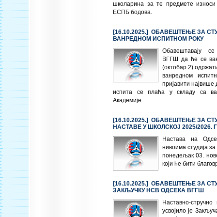
школарина за те предмете износи
ЕСПБ бодова.
[16.10.2025.] ОБАВЕШТЕЊЕ ЗА СТ
ВАНРЕДНОМ ИСПИТНОМ РОКУ
Обавештавају се
ВГГШ да ће се ва
(октобар 2) одржати
ванредном испитн
пријавити највише 
испита се плаћа у складу са в
Академије.
[16.10.2025.] ОБАВЕШТЕЊЕ ЗА СТ
НАСТАВЕ У ШКОЛСКОЈ 2025/2026.
Настава на Одс
нивоима студија за
понедељак 03. нов
који ће бити благо
[16.10.2025.] ОБАВЕШТЕЊЕ ЗА СТ
ЗАКЉУЧКУ НСВ ОДСЕКА ВГГШ
Наставно-стручно
усвојило је Закључ