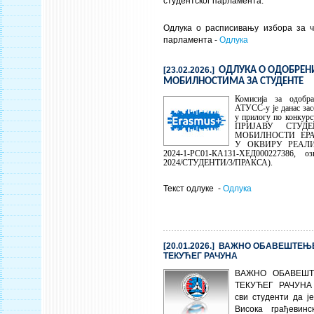
студентског парламента.
Одлука о расписивању избора за ч
парламента -
Одлука
[23.02.2026.]
ОДЛУКА О ОДОБРЕ
МОБИЛНОСТИМА ЗА СТУДЕНТЕ
Комисија за одобр
АТУСС-у је данас зас
у прилогу по конку
ПРИЈАВУ СТУД
МОБИЛНОСТИ ЕР
У ОКВИРУ РЕАЛИ
2024-1-РС01-КА131-ХЕД000227386, о
2024/СТУДЕНТИ/3/ПРАКСА).
Текст одлуке -
Одлука
[20.01.2026.] ВАЖНО ОБАВЕШТЕ
ТЕКУЋЕГ РАЧУНА
ВАЖНО ОБАВЕШ
ТЕКУЋЕГ РАЧУНА 
сви студенти да ј
Висока грађевинс