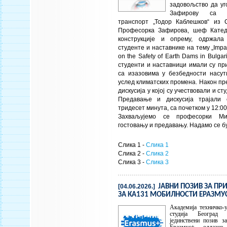
задовољство да уг
Зафирову са У
транспорт „Тодор Каблешков“ из С
Професорка Зафирова, шеф Катед
конструкције и опрему, одржал
студенте и наставнике на тему
„Impa
on the Safety of Earth Dams in Bulgar
студенти и наставници имали су при
са изазовима у безбедности насут
услед климатских промена. Након пр
дискусија у којој су учествовали и с
Предавање и дискусија трајали
тридесет минута, са почетком у 12:00
Захваљујемо се професорки М
гостовању и предавању. Надамо се б
Слика 1 -
Слика 1
Слика 2 -
Слика 2
Слика 3 -
Слика 3
[04.06.2026.]
ЈАВНИ ПОЗИВ ЗА ПРИ
ЗА КА131 МОБИЛНОСТИ ЕРАЗМУ
Академија техничко-
студија Београд 
јединствени позив за