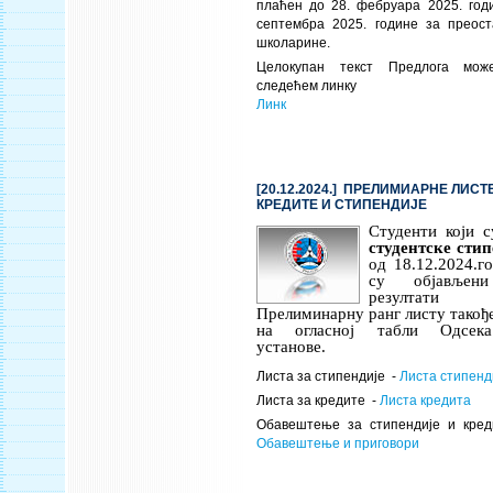
плаћен до 28. фебруара 2025. годи
септембра 2025. године за преос
школарине.
Целокупан текст Предлога мож
следећем линку
Линк
[20.12.2024.] ПРЕЛИМИАРНЕ ЛИСТ
КРЕДИТЕ И СТИПЕНДИЈЕ
Студенти који с
студентске стип
од 18.12.2024.г
су објављени
резултати
Прелиминарну ранг листу такођ
на огласној табли Одсека
установе.
Листа за стипендије -
Листа стипенд
Листа за кредите -
Листа кредита
Обавештење за стипендије и кред
Обавештење и приговори