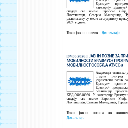
Еразмус+ одлазне
Еразмус+ програ
категорију Еразмус
спадају све земље Европске Уније,
Лихтенштајн, Северна Македонија, 
располагању су места за студентску пракс
2024. године.
Текст јавног позива -
Детаљније
[04.06.2026.]
ЈАВНИ ПОЗИВ ЗА ПРИ
МОБИЛНОСТИ ЕРАЗМУС+ ПРОГРА
МОБИЛНОСТ ОСОБЉА АТУСС-а
Академија техничко-
студија Београд 
јединствени позив за
Еразмус+ одлазне
Еразмус+ програмск
реализације пројект
ХЕД-000340980. У категорију Еразмус
спадају све земље Европске Уније,
Лихтенштајн, Северна Македонија, Турска 
Текст јавног позива за запо
Детаљније