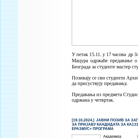
У петак 15.11. у 17
часова
др
З
Мацура одржаће предавање
о
Београда за студенте мастер сту
Позивају се сви студенти Архи
да присуствују предавању.
Предавања из предмета Студио 
одржана у четвртак.
[19.10.2024.] ЈАВНИ ПОЗИВ ЗА З
ЗА ПРИЈАВУ КАНДИДАТА ЗА КА13
ЕРАЗМУС+ ПРОГРАМА
Академија техн