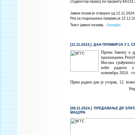
студентску праксу по пројекту КА131 
Јавни позив је отворен од 12.11.2024.
Рок за подношење пријава је 22.12.2
Текст јавног позива -
Конкурс
[11.11.2024.] ДАН ПРИМИРЈА У 1. 
Према Закону о 
празницима Репуб
Висока грађевинс
неће радити у
новембра 2024. г
Први радни дан је уторак, 12. нове
Уп
[08.11.2024.] ПРЕДАВАЊЕ ДР ЗЛ
МАЦУРА