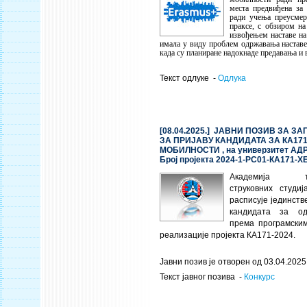
места предвиђена за
ради учења преусмер
праксе, с обзиром на
извођењем наставе на 
имала у виду проблем одржавања наставе
када су планиране надокнаде предавања и 
Текст одлуке -
Одлука
[08.04.2025.] ЈАВНИ ПОЗИВ ЗА З
ЗА ПРИЈАВУ КАНДИДАТА ЗА КА171 
МОБИЛНОСТИ , на универзитет АДР
Број пројекта 2024-1-РС01-КА171-Х
Академија техн
струковних студи
расписује јединств
кандидата за од
према програмски
реализације пројекта КА171-2024.
Јавни позив је отворен од 03.04.2025.
Текст јавног позива -
Конкурс