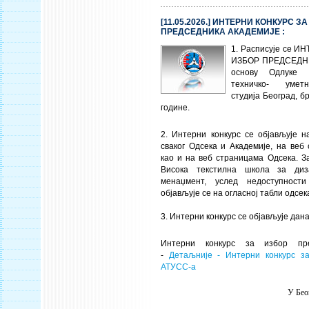
[11.05.2026.] ИНТЕРНИ КОНКУРС З
ПРЕДСЕДНИКА АКАДЕМИЈЕ :
1. Расписује се 
ИЗБОР ПРЕДСЕДН
основу Одлуке 
техничко- уметн
студија Београд, бр
године.
2. Интерни конкурс се објављује н
сваког Одсека и Академије, на веб
као и на веб страницама Одсека. З
Висока текстилна школа за диза
менаџмент, услед недоступност
објављује се на огласној табли одсе
3. Интерни конкурс се објављује дана
Интерни конкурс за избор пр
-
Детаљније - Интерни конкурс з
АТУСС-а
У Бео