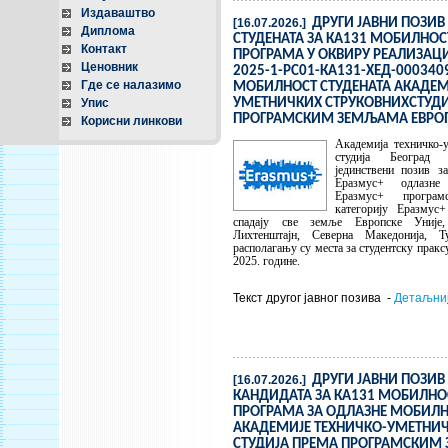
Издаваштво
[16.07.2026.]
ДРУГИ ЈАВНИ ПОЗИВ
Диплома
СТУДЕНАТА ЗА КА131 МОБИЛНОС
Контакт
ПРОГРАМА У ОКВИРУ РЕАЛИЗАЦИ
Ценовник
2025-1-РС01-КА131-ХЕД-000340
Где се налазимо
МОБИЛНОСТ СТУДЕНАТА АКАДЕМ
Упис
УМЕТНИЧКИХ СТРУКОВНИХСТУДИ
ПРОГРАМСКИМ ЗЕМЉАМА ЕВРО
Корисни линкови
Академија техничко-
студија Београд 
јединствени позив за
Еразмус+ одлазне
Еразмус+ програ
категорију Еразмус
спадају све земље Европске Уније,
Лихтенштајн, Северна Македонија, 
располагању су места за студентску пракс
2025. године.
Текст другог јавног позива -
Детаљни
[16.07.2026.]
ДРУГИ ЈАВНИ ПОЗИВ
КАНДИДАТА ЗА КА131 МОБИЛНО
ПРОГРАМА ЗА ОДЛАЗНЕ МОБИЛ
АКАДЕМИЈЕ ТЕХНИЧКО-УМЕТНИЧ
СТУДИЈА ПРЕМА ПРОГРАМСКИМ