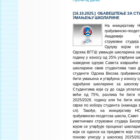
Прочитај даље
[16.10.2025.] ОБАВЕШТЕЊЕ ЗА СТ
УМАЊЕЊУ ШКОЛАРИНЕ
На иницијативу 
грађевинско-геод
Академије техн
струковни студиј
Одлуку којом се
Одсека ВГГШ умањује школарина за 
годину у износу од 25% утврђене ш
наведене одлуке Савета извршиће 
школарине свим студентима тако 
студенте Одсека Висока грађевинск
бити умањена и утврђена у износу 
одређене школарине за школску 2
Студентима који су до сада уплати
већи од 75%, разлика ће бити п
2025/2026. годину или ће бити ис
сврхе по избору студента (накнада 
сл). Такође, на иницијативу Н
грађевинско-геодетска школа, Савет
уметничких струковни студија Беог
којом се утврђује проценат школар
који се односе на предмете које с
поново уписују у школској 2025/20