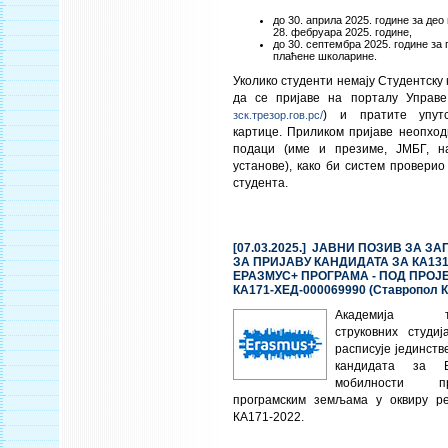
до 30. априла 2025. године за де
28. фебруара 2025. године,
до 30. септембра 2025. године за
плаћене школарине.
Уколико студенти немају Студентску 
да се пријаве на порталу Управе
) и пратите упут
зск.трезор.гов.рс/
картице. Приликом пријаве неопход
подаци (име и презиме, ЈМБГ, на
установе), како би систем проверио
студента.
[07.03.2025.] ЈАВНИ ПОЗИВ ЗА З
ЗА ПРИЈАВУ КАНДИДАТА ЗА КА13
ЕРАЗМУС+ ПРОГРАМА - ПОД ПРОЈЕ
КА171-ХЕД-000069990 (Ставропол К
Академија техн
струковних студи
расписује јединств
кандидата за Е
мобилности п
програмским земљама у оквиру ре
КА171-2022.