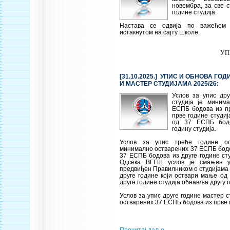
новембра, за све с
године студија.
Настава се одвија по важећем 
истакнутом на сајту Школе.
УП
[31.10.2025.] УПИС И ОБНОВА Г
И МАСТЕР СТУДИЈАМА 2025/26:
Услов за упис дру
студија је миним
ЕСПБ бодова из пр
прве године студиј
од 37 ЕСПБ бод
годину студија.
Услов за упис треће године ос
минимално остварених 37 ЕСПБ бодо
37 ЕСПБ бодова из друге године ст
Одсека ВГГШ услов је смањен у
предвиђен Правилником о студијама 
друге године који оствари мање од
друге године студија обнавља другу г
Услов за упис друге године мастер 
остварених 37 ЕСПБ бодова из прве г