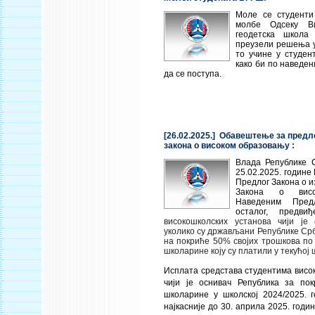
Моле се студенти
молбе Одсеку Ви
геодетска школа
преузели решења у
то учине у студен
како би по наведе
да се поступа.
[26.02.2025.] Обавештење за предл
закона о високом образовању :
Влада Републике С
25.02.2025. године
Предлог Закона о 
Закона о висо
Наведеним Пред
осталог, пред
високошколских установа чији је 
уколико су држављани Републике Срб
на покриће 50% својих трошкова по
школарине коју су платили у текућој 
Исплата средстава студентима висо
чији је оснивач Република за по
школарине у школској 2024/2025. 
најкасније до 30. априла 2025. год