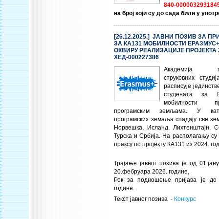
840-000003293184
на број који су до сада били у употр
[26.12.2025.] ЈАВНИ ПОЗИВ ЗА П
ЗА КА131 МОБИЛНОСТИ ЕРАЗМУС+
ОКВИРУ РЕАЛИЗАЦИЈЕ ПРОЈЕКТА 2
ХЕД-000227386
Академија техн
струковних студи
расписује јединств
студената за Е
мобилности п
програмским земљама. У кате
програмских земаља спадају све зе
Норвешка, Исланд, Лихтенштајн, С
Турска и Србија. На располагању су
праксу по пројекту КА131 из 2024. го
Трајање јавног позива је од 01.јан
20.фебруара 2026. године,
Рок за подношење пријава је до 
године.
Текст јавног позива -
Конкурс