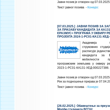
Јавни позив је отворен од 07.03.2025.
Текст јавног позива -
Конкурс
[07.03.2025.] ЈАВНИ ПОЗИВ ЗА З
ЗА ПРИЈАВУ КАНДИДАТА ЗА КА13
ЕРАЗМУС+ ПРОГРАМА У ОКВИРУ 
ПРОЈЕКТА 2024-1-РС01-КА131-ХЕД-
Академија техн
струковних студи
расписује јединств
кандидата за Е
мобилности п
програмским земљама у оквиру ре
2023-1-РС01-КА131-ХЕД-000227386.
Јавни позив је отворен од 07.03.2025.
Рок за подношење пријава је 07.04.2
Текст јавног позива -
Конкурс
[26.02.2025.] Обавештење за пре
Молби студената ВГГШ: