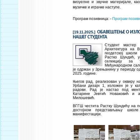
визуелне и звучне материјале, ка
музичке и играчке наступе.
Програм позивница: -
Програм позив
[19.11.2025.]
ОБАВЕШТЕЊЕ О ИЗЛ
НАШЕГ СТУДЕНТА
Студент мастер с
Архитектура на Ви
геодетској школи 
Растко Шундић, 
селекцију за
Међународном сало
је одржан у Зрењанину у периоду од
2025. године.
Његов рад, реализован у оквиру н
Урбани дизајн 1, изложен је у кат
радови. Рад је настао под мен
Катарине Јевтић Новаковић и а
Милошевић.
ВГГШ честита Растку Шундићу на по
достојном представљању школе
манифестацији.